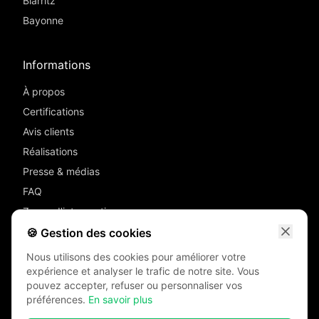
Biarritz
Bayonne
Informations
À propos
Certifications
Avis clients
Réalisations
Presse & médias
FAQ
Zones d'intervention
Devis
🍪 Gestion des cookies
Contact
Nous utilisons des cookies pour améliorer votre
Mentions légales
expérience et analyser le trafic de notre site. Vous
pouvez accepter, refuser ou personnaliser vos
RGPD
préférences.
En savoir plus