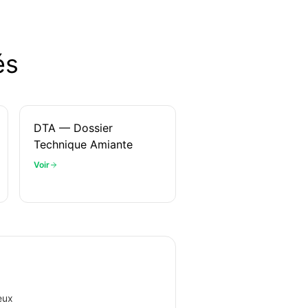
és
DTA — Dossier
Technique Amiante
Voir
eux