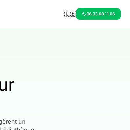
🇬🇧
06 33 60 11 06
ur
 gèrent un
 bibliothèques,