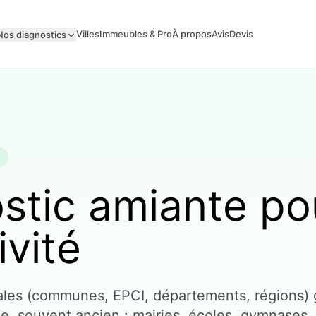
Villes
Immeubles & Pro
À propos
Avis
Devis
Nos diagnostics
stic amiante po
ivité
ocales (communes, EPCI, départements, régions)
e, souvent ancien : mairies, écoles, gymnases,