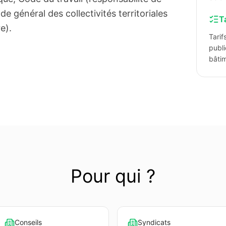
de général des collectivités territoriales
T
e).
Tari
publi
bâti
Pour qui ?
Conseils
Syndicats