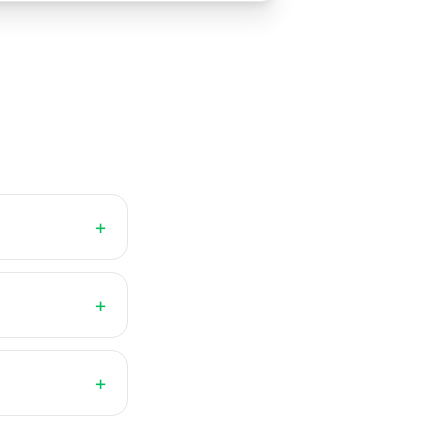
+
+
+