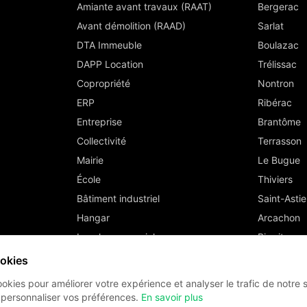
Amiante avant travaux (RAAT)
Bergerac
Avant démolition (RAAD)
Sarlat
DTA Immeuble
Boulazac
DAPP Location
Trélissac
Copropriété
Nontron
ERP
Ribérac
Entreprise
Brantôme
Collectivité
Terrasson
Mairie
Le Bugue
École
Thiviers
Bâtiment industriel
Saint-Astie
Hangar
Arcachon
Local commercial
Biarritz
Bayonne
ookies
ookies pour améliorer votre expérience et analyser le trafic de notre 
 personnaliser vos préférences.
En savoir plus