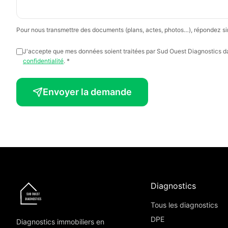
Pour nous transmettre des documents (plans, actes, photos…), répondez si
J'accepte que mes données soient traitées par Sud Ouest Diagnostics 
confidentialité
. *
Envoyer la demande
Diagnostics
Tous les diagnostics
DPE
Diagnostics immobiliers en