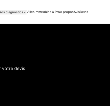
Villes
Immeubles & Pro
À propos
Avis
Devis
Nos diagnostics
r votre devis