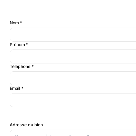
Vos coordonnées
Nom *
Prénom *
Téléphone *
Email *
Le bien à diagnostiquer
Adresse du bien