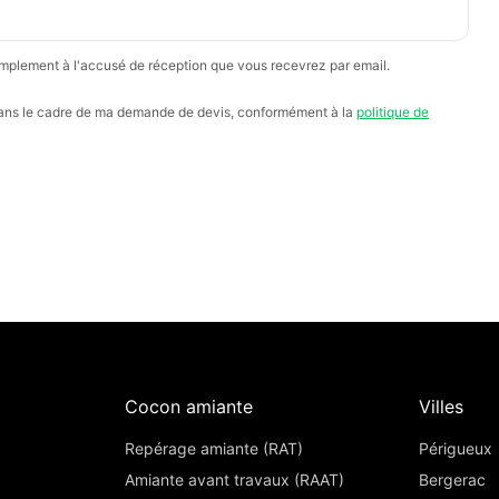
mplement à l'accusé de réception que vous recevrez par email.
dans le cadre de ma demande de devis, conformément à la
politique de
Cocon amiante
Villes
Repérage amiante (RAT)
Périgueux
Amiante avant travaux (RAAT)
Bergerac