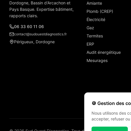
Dordogne, Bassin d'Arcachon et
Amiante
Pays Basque. Expertise bâtiment,
Plomb (CREP)
rapports clairs.
Électricité
06 33 60 11 06
Gaz
contact@sudouestdiagnostics.fr
Termites
Périgueux, Dordogne
ERP
Audit énergétique
Mesurages
🍪 Gestion des c
Nous utilisons des c
accepter, refuser ou
©
2026
Sud Ouest Diagnostics. Tous droits réservés.