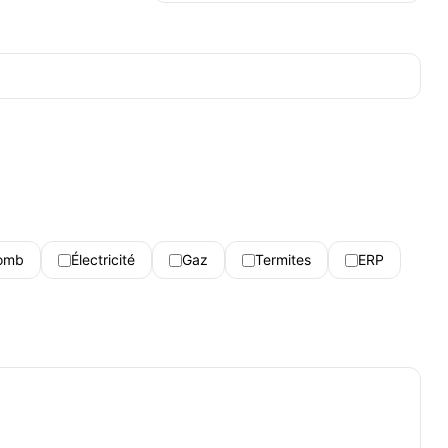
omb
Électricité
Gaz
Termites
ERP