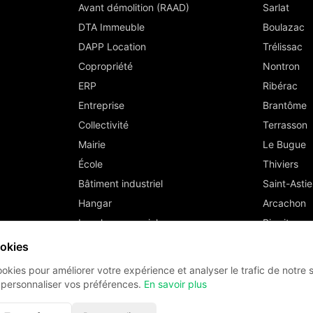
Avant démolition (RAAD)
Sarlat
DTA Immeuble
Boulazac
DAPP Location
Trélissac
Copropriété
Nontron
ERP
Ribérac
Entreprise
Brantôme
Collectivité
Terrasson
Mairie
Le Bugue
École
Thiviers
Bâtiment industriel
Saint-Astie
Hangar
Arcachon
Local commercial
Biarritz
Bayonne
ookies
ookies pour améliorer votre expérience et analyser le trafic de notre 
 personnaliser vos préférences.
En savoir plus