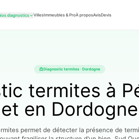
Villes
Immeubles & Pro
À propos
Avis
Devis
Nos diagnostics
Diagnostic termites · Dordogne
tic termites à P
et en Dordogne
ermites permet de détecter la présence de termi
pouvant fragiliser la structure d'un bien. Sud Ou