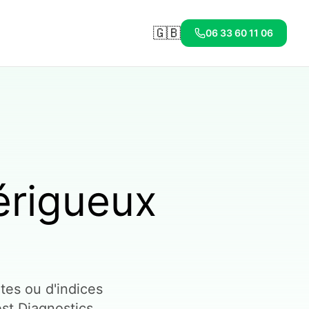
🇬🇧
06 33 60 11 06
érigueux
tes ou d'indices
est Diagnostics