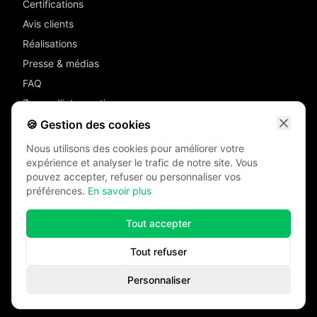
Certifications
Avis clients
Réalisations
Presse & médias
FAQ
Zones d'intervention
Devis
🍪 Gestion des cookies
Contact
Nous utilisons des cookies pour améliorer votre
Mentions légales
expérience et analyser le trafic de notre site. Vous
pouvez accepter, refuser ou personnaliser vos
RGPD
préférences.
En savoir plus
Tout accepter
Tout refuser
©
2026
Sud Ouest Diagnostics. Tous droits réservés.
Site réalisé par
Ascensia
Personnaliser
Appeler