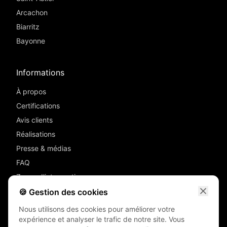
Arcachon
Biarritz
Bayonne
Informations
À propos
Certifications
Avis clients
Réalisations
Presse & médias
FAQ
Zones d'intervention
Devis
🍪 Gestion des cookies
Contact
Nous utilisons des cookies pour améliorer votre
Mentions légales
expérience et analyser le trafic de notre site. Vous