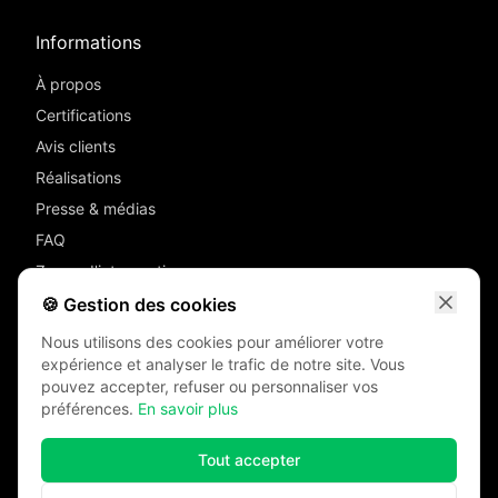
Informations
À propos
Certifications
Avis clients
Réalisations
Presse & médias
FAQ
Zones d'intervention
Devis
🍪 Gestion des cookies
Contact
Nous utilisons des cookies pour améliorer votre
Mentions légales
expérience et analyser le trafic de notre site. Vous
pouvez accepter, refuser ou personnaliser vos
RGPD
préférences.
En savoir plus
Tout accepter