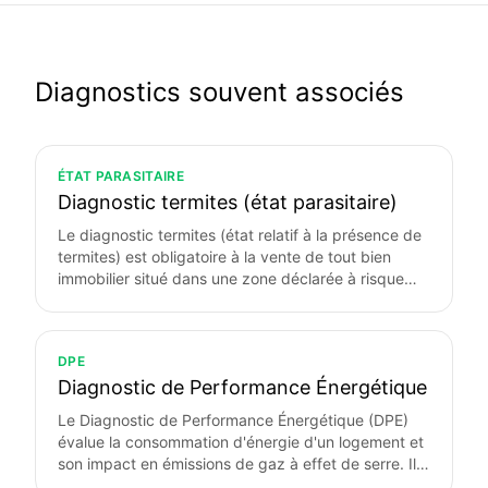
Diagnostics souvent associés
ÉTAT PARASITAIRE
Diagnostic termites (état parasitaire)
Le diagnostic termites (état relatif à la présence de
termites) est obligatoire à la vente de tout bien
immobilier situé dans une zone déclarée à risque
par arrêté préfectoral. La quasi-totalité de la
Dordogne est classée en zone termites depuis
l'arrêté du 12 mai 2010. Le diagnostic est valable 6
DPE
mois.
Diagnostic de Performance Énergétique
Le Diagnostic de Performance Énergétique (DPE)
évalue la consommation d'énergie d'un logement et
son impact en émissions de gaz à effet de serre. Il
classe le bien de A (très performant) à G (passoire