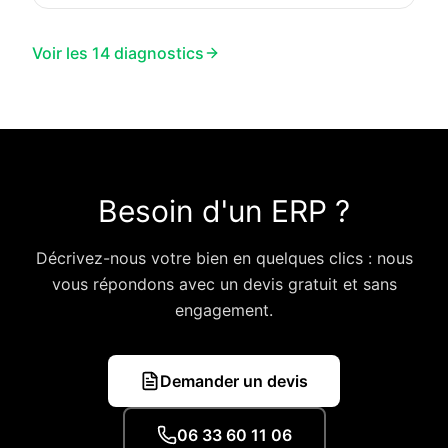
thermique) et doit être annexé à toute vente ou
location depuis 2006. Réformé en juillet 2021, il est
Voir les 14 diagnostics
désormais opposable au propriétaire.
Besoin d'un
ERP
?
Décrivez-nous votre bien en quelques clics : nous
vous répondons avec un devis gratuit et sans
engagement.
Demander un devis
06 33 60 11 06